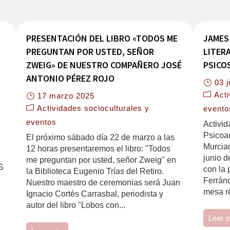
PRESENTACIÓN DEL LIBRO «TODOS ME
JAMES 
PREGUNTAN POR USTED, SEÑOR
LITER
ZWEIG» DE NUESTRO COMPAÑERO JOSÉ
PSICO
ANTONIO PÉREZ ROJO
03 
Acti
17 marzo 2025
Actividades socioculturales y
evento
eventos
Activid
Psicoan
El próximo sábado día 22 de marzo a las
Murcia
12 horas presentaremos el libro: "Todos
junio d
me preguntan por usted, señor Zweig" en
S
con la 
la Biblioteca Eugenio Trías del Retiro.
Ferránd
Nuestro maestro de ceremonias será Juan
mesa re
Ignacio Cortés Carrasbal, periodista y
autor del libro "Lobos con...
Leer 