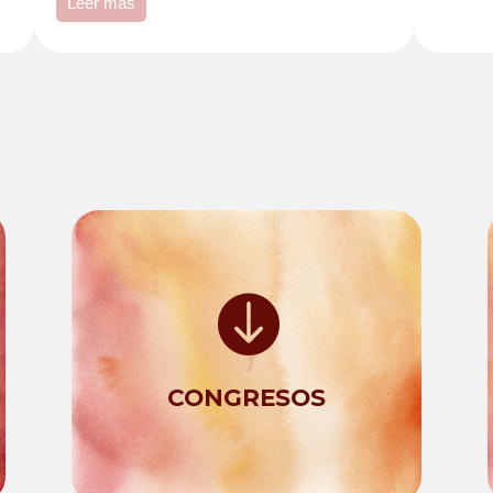
Leer más

CONGRESOS