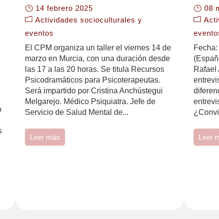
14 febrero 2025
08 
Actividades socioculturales y
Acti
eventos
evento
El CPM organiza un taller el viernes 14 de
Fecha:
marzo en Murcia, con una duración desde
(Españ
las 17 a las 20 horas. Se titula Recursos
Rafael
Psicodramáticos para Psicoterapeutas.
entrevi
Será impartido por Cristina Anchústegui
diferen
Melgarejo. Médico Psiquiatra. Jefe de
entrevi
o
Servicio de Salud Mental de...
¿Convie
s
Leer más
Leer 
y