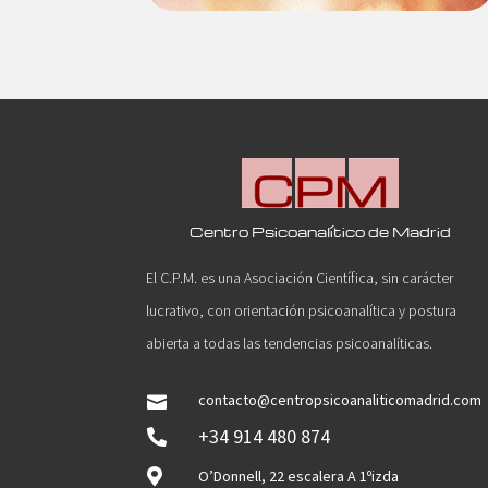
Centro Psicoanalítico de Madrid
El C.P.M. es una Asociación Científica, sin carácter
lucrativo, con orientación psicoanalítica y postura
abierta a todas las tendencias psicoanalíticas.
contacto@centropsicoanaliticomadrid.com

+34 914 480 874


O’Donnell, 22 escalera A 1ºizda