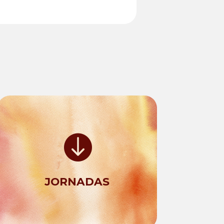

JORNADAS