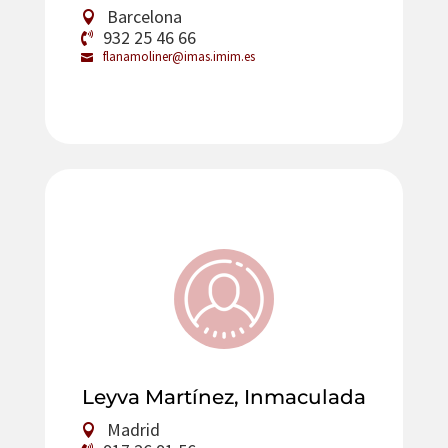
Barcelona
932 25 46 66
flanamoliner@imas.imim.es
Leyva Martínez, Inmaculada
Madrid