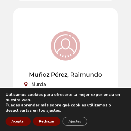
Muñoz Pérez, Raimundo
Murcia
968 28 25 80
Utilizamos cookies para ofrecerte la mejor experiencia en
968 88 42 58
nuestra web.
raimunper23@gmail.com
Puedes aprender más sobre qué cookies utilizamos o
desactivarlas en los
ajustes
.
Aceptar
Rechazar
Ajustes