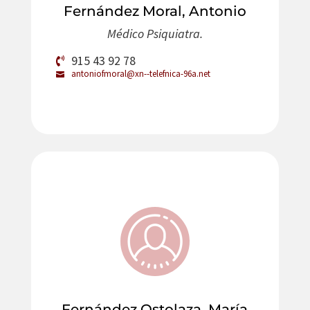
Fernández Moral, Antonio
Médico Psiquiatra.
915 43 92 78
antoniofmoral@xn--telefnica-96a.net
Fernández Ostolaza, María