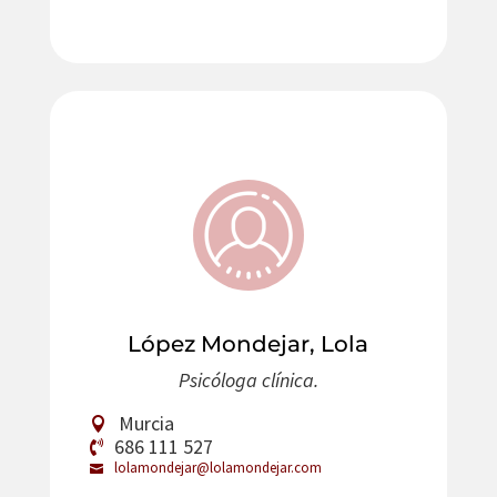
López Mondejar, Lola
Psicóloga clínica.
Murcia
686 111 527
lolamondejar@lolamondejar.com