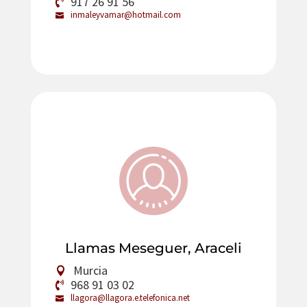
917 26 91 56
inmaleyvamar@hotmail.com
Llamas Meseguer, Araceli
Murcia
968 91 03 02
llagora@llagora.e.telefonica.net