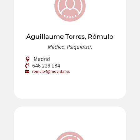
Aguillaume Torres, Rómulo
Médico. Psiquiatra.
Madrid
646 229 184
romulo4@movistar.es