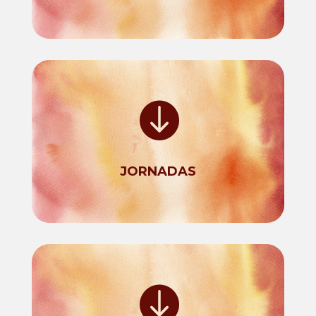

JORNADAS
