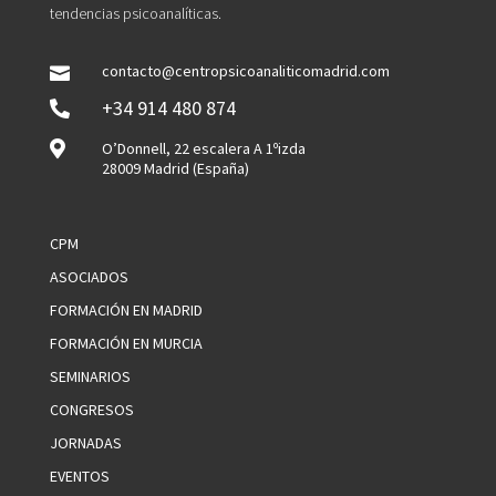
tendencias psicoanalíticas.
contacto@centropsicoanaliticomadrid.com

+34 914 480 874


O’Donnell, 22 escalera A 1ºizda
28009 Madrid (España)
CPM
ASOCIADOS
FORMACIÓN EN MADRID
FORMACIÓN EN MURCIA
SEMINARIOS
CONGRESOS
JORNADAS
EVENTOS