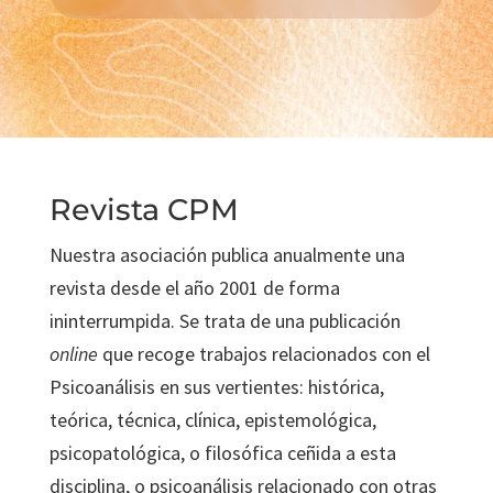
"
CICLOS DE FORMACIÓN
PERMANENTE
Revista CPM
en Murcia
Nuestra asociación publica anualmente una
+ INFORMACIÓN
revista desde el año 2001 de forma
ininterrumpida. Se trata de una publicación
online
que recoge trabajos relacionados con el
Psicoanálisis en sus vertientes: histórica,
teórica, técnica, clínica, epistemológica,
psicopatológica, o filosófica ceñida a esta
disciplina, o psicoanálisis relacionado con otras