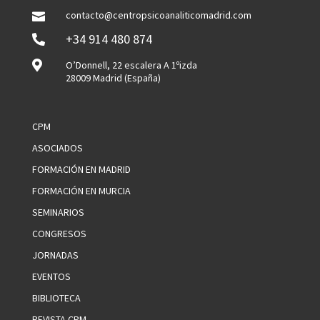
contacto@centropsicoanaliticomadrid.com

+34 914 480 874


O’Donnell, 22 escalera A 1ºizda
28009 Madrid (España)
CPM
ASOCIADOS
FORMACIÓN EN MADRID
FORMACIÓN EN MURCIA
SEMINARIOS
CONGRESOS
JORNADAS
EVENTOS
BIBLIOTECA
REVISTA CPM