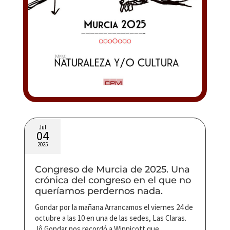
Jul
M
04
2
2025
20
Congreso de Murcia de 2025. Una
J
ué
crónica del congreso en el que no
s
queríamos perdernos nada.
C
d
Gondar por la mañana Arrancamos el viernes 24 de
i
octubre a las 10 en una de las sedes, Las Claras.
t
Jô Gondar nos recordó a Winnicott que...