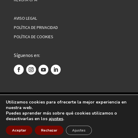
AVISO LEGAL
POLÍTICA DE PRIVACIDAD
POLÍTICA DE COOKIES
Síguenos en:
©
2026 Centro Psicoanalítico de Madrid. Todos
Utilizamos cookies para ofrecerte la mejor experiencia en
nuestra web.
los derechos reservados.
Puedes aprender más sobre qué cookies utilizamos o
desactivarlas en los
ajustes
.
Diseñado por
Global Mente
Aceptar
Rechazar
Ajustes