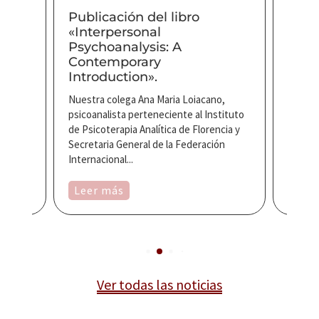
Publicación del libro
Ampl
«Interpersonal
pres
Psychoanalysis: A
para
ada.
Contemporary
CPM 
Introduction».
en o
el
una de
Nuestra colega Ana Maria Loiacano,
Estima
os
psicoanalista perteneciente al Instituto
ponern
lo de
de Psicoterapia Analítica de Florencia y
inform
Secretaria General de la Federación
PLAZO
Internacional...
ABSTRAC
Leer más
Leer
Ver todas las noticias