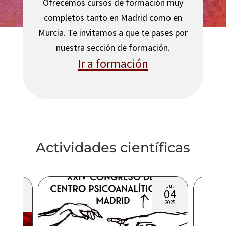
Ofrecemos cursos de formación muy
completos tanto en Madrid como en
Murcia. Te invitamos a que te pases por
nuestra sección de formación.
Ir a formación
Actividades científicas
Ene
Jul
15
04
Jô G
suge
2026
2025
Cong
conc