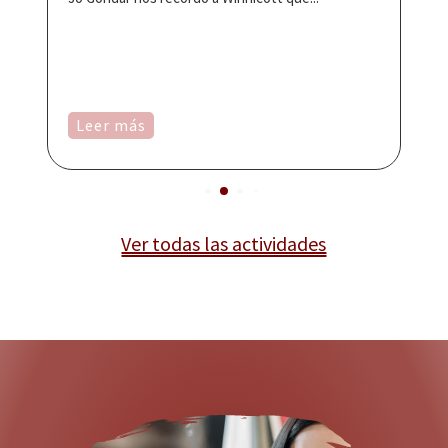
Co
Co
es
de.
Leer más
Ver todas las actividades