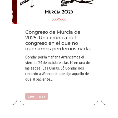
Fere
subje
temp
Como i
Congre
Congreso de Murcia de
texto 
d.
2025. Una crónica del
Ferenc
congreso en el que no
relació
queríamos perdernos nada.
id 28
lítico
Gondar por la mañana Arrancamos el
s con
viernes 24 de octubre a las 10 en una de
sible
las sedes, Las Claras. Jô Gondar nos
recordó a Winnicott que dijo aquello de
que al paciente...
Leer más
Leer