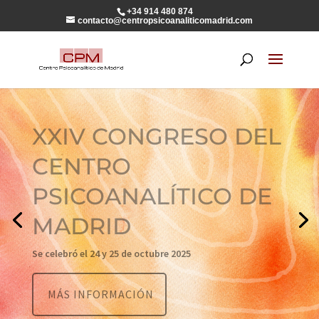
+34 914 480 874
contacto@centropsicoanaliticomadrid.com
CICLO FORMATIVO
DEL CENTRO
PSICOANALÍTICO DE
MADRID
2027-2029
Formación básica en Psicoanálisis y Psicoterapias
Psicoanalíticas
MÁS INFORMACIÓN