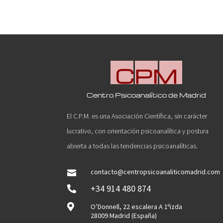
Centro Psicoanalítico de Madrid
El C.P.M. es una Asociación Científica, sin carácter
lucrativo, con orientación psicoanalítica y postura
abierta a todas las tendencias psicoanalíticas.
contacto@centropsicoanaliticomadrid.com

+34 914 480 874


O’Donnell, 22 escalera A 1ºizda
28009 Madrid (España)