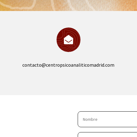

contacto@centropsicoanaliticomadrid.com