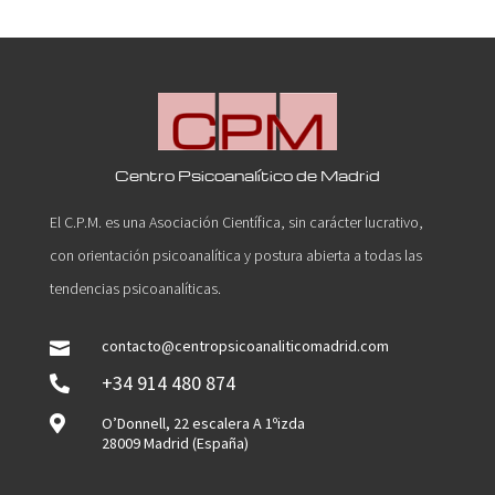
Centro Psicoanalítico de Madrid
El C.P.M. es una Asociación Científica, sin carácter lucrativo,
con orientación psicoanalítica y postura abierta a todas las
tendencias psicoanalíticas.
contacto@centropsicoanaliticomadrid.com

+34 914 480 874


O’Donnell, 22 escalera A 1ºizda
28009 Madrid (España)