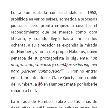
Lolita fue recibida con escándalo en 1958,
prohibida en varios países, sometida a procesos
judiciales, pero pronto empezó a cosechar el
reconocimiento que se merece como obra
literaria, y cuando llegó hasta mí en los
ochenta, a su alrededor se expandía la mirada
de Humbert, y no la del propio Nabokov, quien
pensaba de su protagonista lo siguiente: “
un
17
desgraciado, vanidoso y cruel que se las ingenia
para parecer “conmovedor””
.
Por no entrar
en la teoría del doble: Claire Quirty como doble
18
de Humbert, a quien Humbert mata por haberle
robado a Lolita
.
La mirada de Humbert sobre ciertas niñas de
doce años cundió como la pólvora entre los