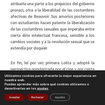
atribuirla una parte a los prejuicios del gobierno
pronazi, otra a la liberalidad de las costumbres
afectivas de Beauvoir. Sus amoríos posteriores
con estudiantes hacen patente la liberalización
de las costumbres sexuales que imperaba entre
cierta élite intelectual francesa, sensible a los
cambios sociales y a la revolución sexual que se
extendía por doquier.
En fin, leí por vez primera Lolita y adopté la
perspectiva popularizada por el cine y por cierta
crítica de la novela, la interpretación dominante
Utilizamos cookies para ofrecerte la mejor experiencia en
nuestra web.
que banalizaba los hechos y simplificaba la
Puedes aprender más sobre qué cookies utilizamos o
historia a favor de una versión afín a las
desactivarlas en los
ajustes
.
fantasías sexuales de los hombres.
Aceptar
Rechazar
Ajustes
En ningún momento, me avergüenza decirlo