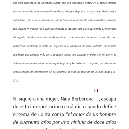
una niña caprichosa, de calcetines sucios, con una inolvidable cicatriz en el tobillo, dejada
por un patinador; una «consumidora ideal», siempre dispuesta a mascar el chicle mejor
publicitado, que al ver el zapato de una víctima en un accidente automovilístico comenta
con frialdad mercantil: «ése era exactamente el mocasín que quise describirle al empleado
de aquella tienda»; una mezcla de madurez a destiempo e inocencia vulnerada; una
vampiresa accidental, a punto de regresar a su condición de niña solitaria; una tenista
veleidosa, que arriesga más en su segundo saque; una experta en bailar con un aro en la
cintura; una conocedora de todo lo que le gusta y le duele a los mayores; una tirana del
deseo incapaz de beneficiarse de sus poderes; la más irregular de las musas (pags 111-
114).
11
Ni siquiera una mujer, Nina Berberova
, escapa
de esta interpretación romántica cuando define
el tema de Lolita como “
el amor de un hombre
de cuarenta años por una nínfula de doce años