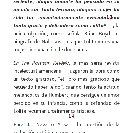
reciente, ningún amante ha pensado en su
amada con tanta ternura, ninguna mujer ha
12
sido tan encantadoramente evocada, con
tanta gracia y delicadeza como Lolita
”
,
la
única objeción, como señala Brian Boyd –el
biógrafo de Nabokov–, es que Lolita no es una
mujer sino una niña de doce años.
13
En The Partisan Review
, la más seria revista
intelectual americana
juzgaron la obra como
un texto gracioso, “el libro más gracioso que
recuerdo haber leído”, cuando tanto la actitud
melancólica de Humbert, que persigue un amor
perdido en su infancia, como la orfandad de
Lolita rezuman una inmensa tristeza.
14
Para JJ. Navarro Arisa
la cuestión de la
seducción está igualmente clara: