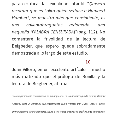
para certificar la sexualidad infantil: “
Quisiera
recordar que es Lolita quien seduce a Humbert
Humbert, se muestra más que consintiente, es
una calientabraguetas redomada, una
pequeña (PALABRA CENSURADA
)”(pag. 112). No
comentaré la frivolidad de la lectura de
Beigbeder, que espero quede sobradamente
demostrada a lo largo de este estudio.
10
Juan Villoro, en un excelente artículo
mucho
más matizado que el prólogo de Bonilla y la
lectura de Beigbeder, afirma:
Lolita representa la construcción de un arquetipo. En su decimosegunda novela, Vladimir
Nabokov trazó un personaje tan emblemático como Werther, Don Juan, Hamlet, Fausto,
Emma Bovary o Tirano Banderas. Ajeno a los temas ampulosos, creó un mito improbable: