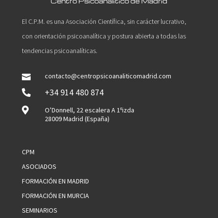
Centro Psicoanalítico de Madrid
El C.P.M. es una Asociación Científica, sin carácter lucrativo,
con orientación psicoanalítica y postura abierta a todas las
tendencias psicoanalíticas.
contacto@centropsicoanaliticomadrid.com

+34 914 480 874


O’Donnell, 22 escalera A 1ºizda
28009 Madrid (España)
CPM
ASOCIADOS
FORMACIÓN EN MADRID
FORMACIÓN EN MURCIA
SEMINARIOS