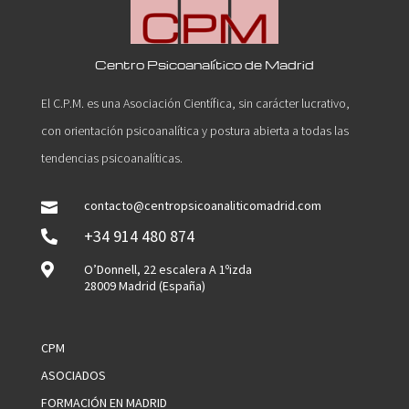
Centro Psicoanalítico de Madrid
El C.P.M. es una Asociación Científica, sin carácter lucrativo,
con orientación psicoanalítica y postura abierta a todas las
tendencias psicoanalíticas.
contacto@centropsicoanaliticomadrid.com

+34 914 480 874


O’Donnell, 22 escalera A 1ºizda
28009 Madrid (España)
CPM
ASOCIADOS
FORMACIÓN EN MADRID