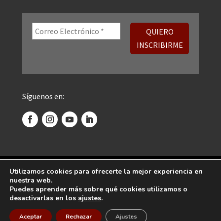
Síguenos en:
©
2026 Centro Psicoanalítico de Madrid. Todos
Utilizamos cookies para ofrecerte la mejor experiencia en
nuestra web.
los derechos reservados.
Puedes aprender más sobre qué cookies utilizamos o
desactivarlas en los
ajustes
.
Diseñado por
Global Mente
Aceptar
Rechazar
Ajustes