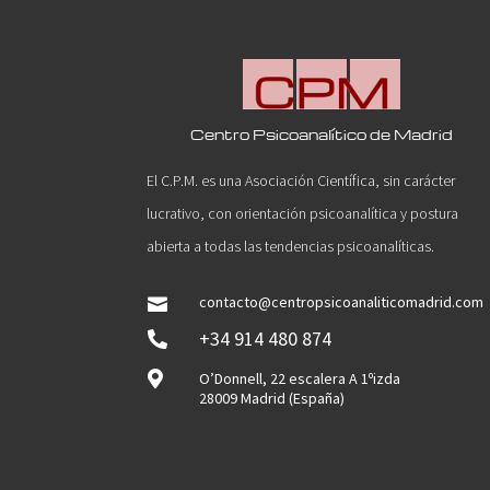
Centro Psicoanalítico de Madrid
El C.P.M. es una Asociación Científica, sin carácter
lucrativo, con orientación psicoanalítica y postura
abierta a todas las tendencias psicoanalíticas.
contacto@centropsicoanaliticomadrid.com

+34 914 480 874


O’Donnell, 22 escalera A 1ºizda
28009 Madrid (España)