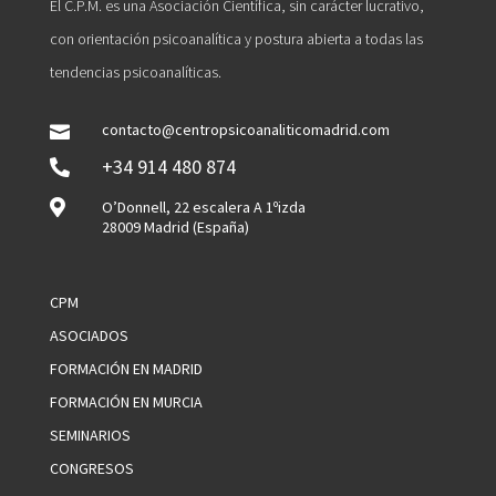
El C.P.M. es una Asociación Científica, sin carácter lucrativo,
con orientación psicoanalítica y postura abierta a todas las
tendencias psicoanalíticas.
contacto@centropsicoanaliticomadrid.com

+34 914 480 874


O’Donnell, 22 escalera A 1ºizda
28009 Madrid (España)
CPM
ASOCIADOS
FORMACIÓN EN MADRID
FORMACIÓN EN MURCIA
SEMINARIOS
CONGRESOS