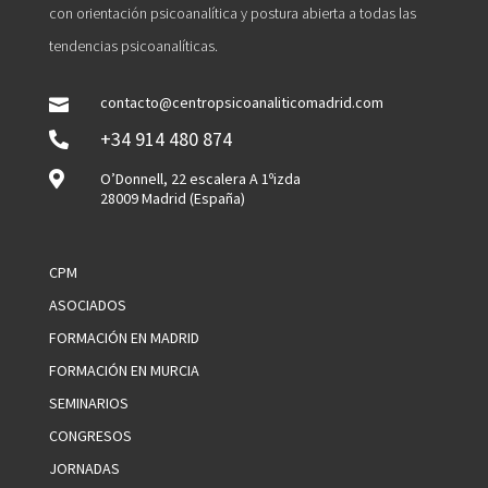
con orientación psicoanalítica y postura abierta a todas las
tendencias psicoanalíticas.
contacto@centropsicoanaliticomadrid.com

+34 914 480 874


O’Donnell, 22 escalera A 1ºizda
28009 Madrid (España)
CPM
ASOCIADOS
FORMACIÓN EN MADRID
FORMACIÓN EN MURCIA
SEMINARIOS
CONGRESOS
JORNADAS