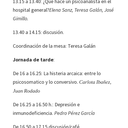
13.15 a 13.40: ¿Qué hace un psicoanalista en el
hospital general?
Elena
Sanz,
Teresa
Galán,
José
Gimillo.
13.40 a 14.15: discusión.
Coordinación de la mesa: Teresa Galán
Jornada
de
tarde
:
De 16 a 16.25:
La
histeria
arcaica:
entre
lo
psicosomatico
y
lo
conversivo
Carlota
Ibañez,
.
Juan
Rodado
De 16.25 a 16.50 h.: Depresión e
inmunodeficiencia.
Pedro
Pérez
García
De 16.50 a 17.15 discusión/café.