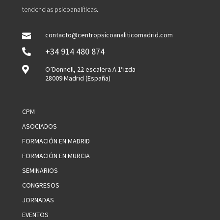
tendencias psicoanalíticas.
contacto@centropsicoanaliticomadrid.com

+34 914 480 874


O’Donnell, 22 escalera A 1ºizda
28009 Madrid (España)
CPM
ASOCIADOS
FORMACIÓN EN MADRID
FORMACIÓN EN MURCIA
SEMINARIOS
CONGRESOS
JORNADAS
EVENTOS