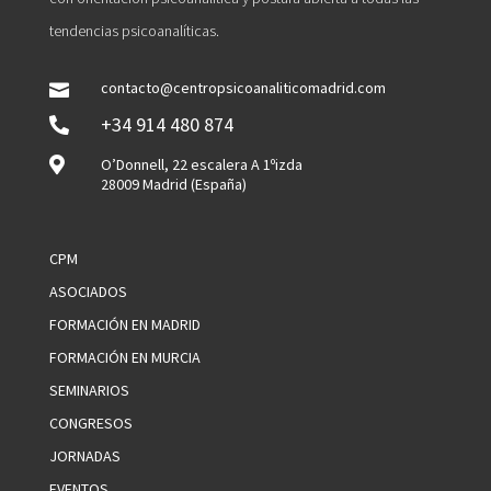
tendencias psicoanalíticas.
contacto@centropsicoanaliticomadrid.com

+34 914 480 874


O’Donnell, 22 escalera A 1ºizda
28009 Madrid (España)
CPM
ASOCIADOS
FORMACIÓN EN MADRID
FORMACIÓN EN MURCIA
SEMINARIOS
CONGRESOS
JORNADAS
EVENTOS