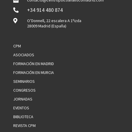
contacto@centropsicoanaliticomadrid.com

+34 914 480 874


O’Donnell, 22 escalera A 1ºizda
28009 Madrid (España)
CPM
ASOCIADOS
FORMACIÓN EN MADRID
FORMACIÓN EN MURCIA
SEMINARIOS
CONGRESOS
JORNADAS
EVENTOS
BIBLIOTECA
REVISTA CPM