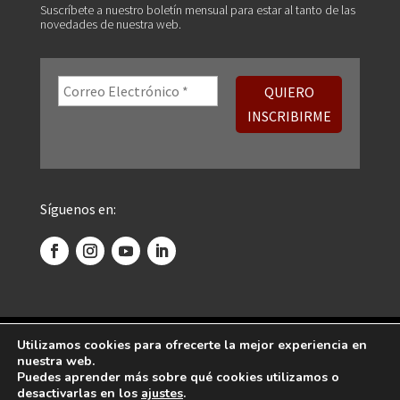
Suscríbete a nuestro boletín mensual para estar al tanto de las
novedades de nuestra web.
Síguenos en:
©
2026 Centro Psicoanalítico de Madrid. Todos
Utilizamos cookies para ofrecerte la mejor experiencia en
nuestra web.
los derechos reservados.
Puedes aprender más sobre qué cookies utilizamos o
desactivarlas en los
ajustes
.