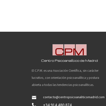
Centro Psicoanalítico de Madrid
El C.P.M. es una Asociación Científica, sin carácter
lucrativo, con orientación psicoanalítica y postura
abierta a todas las tendencias psicoanalíticas.
contacto@centropsicoanaliticomadrid.com

+34 914 480 874
