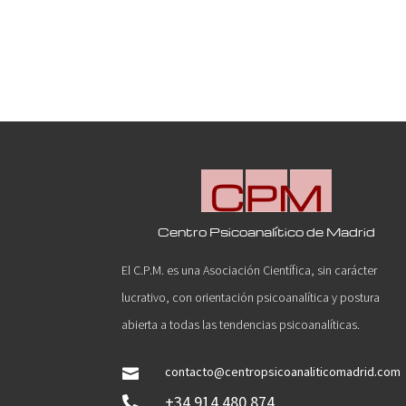
Centro Psicoanalítico de Madrid
El C.P.M. es una Asociación Científica, sin carácter
lucrativo, con orientación psicoanalítica y postura
abierta a todas las tendencias psicoanalíticas.
contacto@centropsicoanaliticomadrid.com

+34 914 480 874
