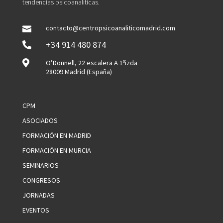
tendencias psicoanalíticas.
contacto@centropsicoanaliticomadrid.com

+34 914 480 874


O’Donnell, 22 escalera A 1ºizda
28009 Madrid (España)
CPM
ASOCIADOS
FORMACIÓN EN MADRID
FORMACIÓN EN MURCIA
SEMINARIOS
CONGRESOS
JORNADAS
EVENTOS