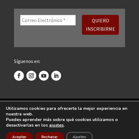
Síguenos en:
©
2026 Centro Psicoanalítico de Madrid. Todos
Utilizamos cookies para ofrecerte la mejor experiencia en
nuestra web.
los derechos reservados.
Puedes aprender más sobre qué cookies utilizamos o
desactivarlas en los
ajustes
.
Diseñado por
Global Mente
Aceptar
Rechazar
Ajustes