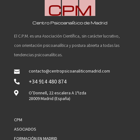
Centro Psicoanalítico de Madrid
El C.P.M. es una Asociación Científica, sin carácter lucrativo,
con orientación psicoanalítica y postura abierta a todas las
tendencias psicoanalíticas.
contacto@centropsicoanaliticomadrid.com

+34 914 480 874


O’Donnell, 22 escalera A 1ºizda
28009 Madrid (España)
CPM
ASOCIADOS
FORMACIÓN EN MADRID