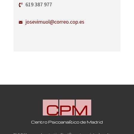
619 387 977
josevimuol@correo.cop.es
Centro Psicoanalítico de Madrid