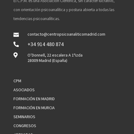
El C.P.M. es una Asociación Científica, sin carácter lucrativo,
con orientación psicoanalítica y postura abierta a todas las
tendencias psicoanalíticas.
contacto@centropsicoanaliticomadrid.com

+34 914 480 874


O’Donnell, 22 escalera A 1ºizda
28009 Madrid (España)
CPM
ASOCIADOS
FORMACIÓN EN MADRID
FORMACIÓN EN MURCIA
SEMINARIOS
CONGRESOS