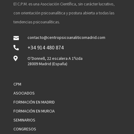
El C.P.M. es una Asociación Científica, sin carácter lucrativo,
con orientación psicoanalítica y postura abierta a todas las
tendencias psicoanalíticas.
contacto@centropsicoanaliticomadrid.com

+34 914 480 874


O’Donnell, 22 escalera A 1ºizda
28009 Madrid (España)
CPM
ASOCIADOS
FORMACIÓN EN MADRID
FORMACIÓN EN MURCIA
SEMINARIOS
CONGRESOS