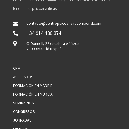
tendencias psicoanalíticas.
contacto@centropsicoanaliticomadrid.com

+34 914 480 874


O’Donnell, 22 escalera A 1ºizda
28009 Madrid (España)
CPM
ASOCIADOS
FORMACIÓN EN MADRID
FORMACIÓN EN MURCIA
SEMINARIOS
CONGRESOS
JORNADAS
EVENTOS