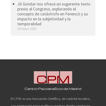
Jô Gondar nos ofrece un sugerente texto
previo al Congreso, explorando el
concepto de catástrofe en Ferenczi y su
impacto en la subjetividad y la
temporalidad
20 mayo 2025
Centro Psicoanalítico de Madrid
El C.P.M. es una Asociación Científica, sin carácter lucrativo,
con orientación psicoanalítica y postura abierta a todas las