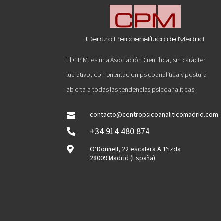
Centro Psicoanalítico de Madrid
El C.P.M. es una Asociación Científica, sin carácter
lucrativo, con orientación psicoanalítica y postura
abierta a todas las tendencias psicoanalíticas.
contacto@centropsicoanaliticomadrid.com

+34 914 480 874


O’Donnell, 22 escalera A 1ºizda
28009 Madrid (España)