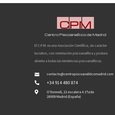
Centro Psicoanalítico de Madrid
El C.P.M. es una Asociación Científica, sin carácter
lucrativo, con orientación psicoanalítica y postura
abierta a todas las tendencias psicoanalíticas.
contacto@centropsicoanaliticomadrid.com

+34 914 480 874


O’Donnell, 22 escalera A 1ºizda
28009 Madrid (España)