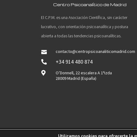
Centro Psicoanalítico de Madrid
El C.P.M. es una Asociación Científica, sin carácter
lucrativo, con orientación psicoanalítica y postura
abierta a todas las tendencias psicoanalíticas.
contacto@centropsicoanaliticomadrid.com

+34 914 480 874


O’Donnell, 22 escalera A 1ºizda
28009 Madrid (España)
Utilizamos cookies para ofrecerte la 