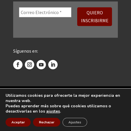
Síguenos en:
©
2026 Centro Psicoanalítico de Madrid. Todos
Utilizamos cookies para ofrecerte la mejor experiencia en
nuestra web.
los derechos reservados.
Puedes aprender más sobre qué cookies utilizamos o
desactivarlas en los
ajustes
.
Diseñado por
Global Mente
Aceptar
Rechazar
Ajustes