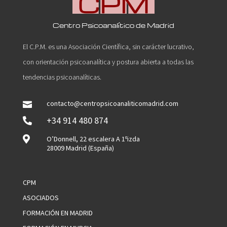
Centro Psicoanalítico de Madrid
El C.P.M. es una Asociación Científica, sin carácter lucrativo,
con orientación psicoanalítica y postura abierta a todas las
tendencias psicoanalíticas.
contacto@centropsicoanaliticomadrid.com

+34 914 480 874


O’Donnell, 22 escalera A 1ºizda
28009 Madrid (España)
CPM
ASOCIADOS
FORMACIÓN EN MADRID