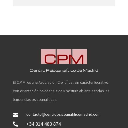
Centro Psicoanalítico de Madrid
El C.P.M. es una Asociación Científica, sin carácter lucrativo,
con orientación psicoanalítica y postura abierta a todas las
tendencias psicoanalíticas.
contacto@centropsicoanaliticomadrid.com

+34 914 480 874
