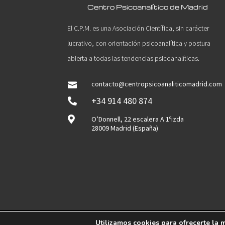
Centro Psicoanalítico de Madrid
El C.P.M. es una Asociación Científica, sin carácter
lucrativo, con orientación psicoanalítica y postura
abierta a todas las tendencias psicoanalíticas.
contacto@centropsicoanaliticomadrid.com

+34 914 480 874


O’Donnell, 22 escalera A 1ºizda
28009 Madrid (España)
Utilizamos cookies para ofrecerte la 