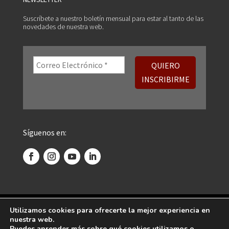
Suscríbete a nuestro boletín mensual para estar al tanto de las
novedades de nuestra web.
Síguenos en:
©
2026 Centro Psicoanalítico de Madrid. Todos
Utilizamos cookies para ofrecerte la mejor experiencia en
nuestra web.
los derechos reservados.
Puedes aprender más sobre qué cookies utilizamos o