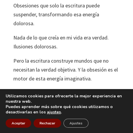
Obsesiones que solo la escritura puede
suspender, transformando esa energía
dolorosa.
Nada de lo que creía en mi vida era verdad.
Ilusiones dolorosas.
Pero la escritura construye mundos que no
necesitan la verdad objetiva. Y la obsesión es el
motor de esta energía imaginativa.
Pero para ir más rápido que la angustia hay que
Utilizamos cookies para ofrecerte la mejor experiencia en
correr rápido e ir en la misma dirección en la
nuestra web.
Puedes aprender más sobre qué cookies utilizamos o
que me arrastra la angustia: corriendo por la
desactivarlas en los
ajustes
.
dinámica del desastre, un metro por delante de
Aceptar
Rechazar
Ajustes
la grieta que se abre rápidamente en el suelo y